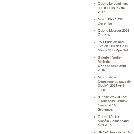
Galerie Le sentiment
des choses PARIS
2017
Néo-T PARIS 2016
December
Galerie Metzger 2016,
Oct-Nov
PAD Paris Art and
Design Tuileries 2016
March 31th- April 3rd
Galerie l'Atelier
Michèle
Gondebeaud avril
2016
Maison de la
Céramique du pays de
Dieulefit 2016 April-
June
"On the Way of Tea"
Giroussens Ceramic
Center 2015
September
Galerie l'Atelier
Michèle Gondebeaud
avril 2015
BRAFA Brussels 2015