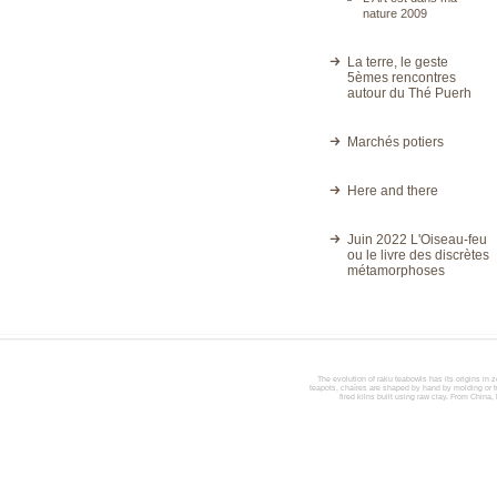
nature 2009
La terre, le geste
5èmes rencontres
autour du Thé Puerh
Marchés potiers
Here and there
Juin 2022 L'Oiseau-feu
ou le livre des discrètes
métamorphoses
The evolution of raku teabowls has its origins in z
teapots, chaïres are shaped by hand by molding or tur
fired kilns built using raw clay. From China