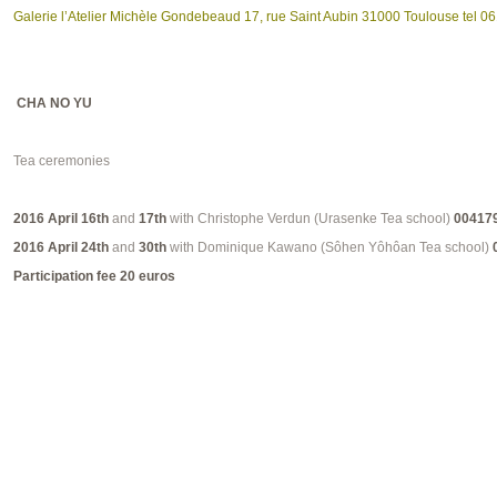
Galerie l’Atelier Michèle Gondebeaud 17, rue Saint Aubin 31000 Toulouse tel 
CHA NO YU
Tea ceremonies
2016
April
16th
and
17th
with Christophe Verdun (Urasenke Tea school)
00417
2016
April 24th
and
30th
with Dominique Kawano (Sôhen Yôhôan Tea school)
Participation fee 20 euros