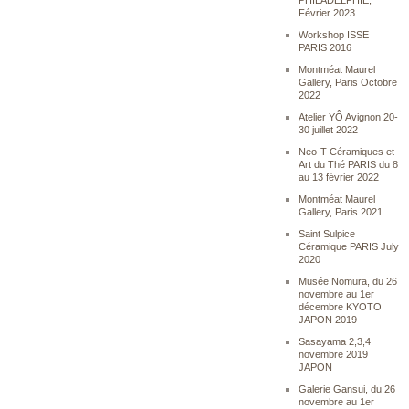
PHILADELPHIE,
Février 2023
Workshop ISSE
PARIS 2016
Montméat Maurel
Gallery, Paris Octobre
2022
Atelier YÔ Avignon 20-
30 juillet 2022
Neo-T Céramiques et
Art du Thé PARIS du 8
au 13 février 2022
Montméat Maurel
Gallery, Paris 2021
Saint Sulpice
Céramique PARIS July
2020
Musée Nomura, du 26
novembre au 1er
décembre KYOTO
JAPON 2019
Sasayama 2,3,4
novembre 2019
JAPON
Galerie Gansui, du 26
novembre au 1er