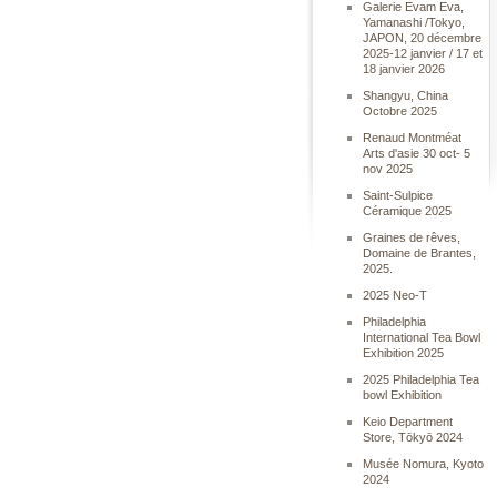
Galerie Evam Eva,
Yamanashi /Tokyo,
JAPON, 20 décembre
2025-12 janvier / 17 et
18 janvier 2026
Shangyu, China
Octobre 2025
Renaud Montméat
Arts d'asie 30 oct- 5
nov 2025
Saint-Sulpice
Céramique 2025
Graines de rêves,
Domaine de Brantes,
2025.
2025 Neo-T
Philadelphia
International Tea Bowl
Exhibition 2025
2025 Philadelphia Tea
bowl Exhibition
Keio Department
Store, Tōkyō 2024
Musée Nomura, Kyoto
2024