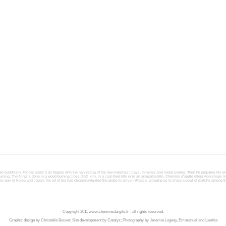
en buddhism. For the potter it all begins with the harvesting of the raw materials: clays, minerals and metal oxides. Then he prepares his 
ning. The firing is done in a wood-burning cross draft kiln, in a coal-fired kiln or in an anagama kiln. Chemins d’argile offers workshops i
, by way of Korea and Japan, the art of tea has circumnavigated the globe to arrive inFrance, allowing us to share a bowl of matcha among 
Copyright 2011
www.cheminsdargile.fr
- all rights reserved.
Graphic design by Christelle Bouvet; Site development by Catalyz; Photography by Jeremie Logeay, Emmanuel and Laetitia