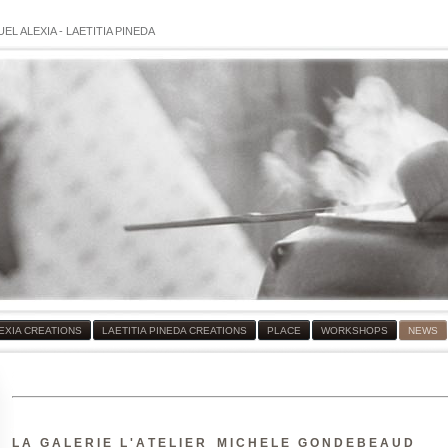
EL ALEXIA
-
LAETITIA PINEDA
EXIA CREATIONS
LAETITIA PINEDA CREATIONS
PLACE
WORKSHOPS
NEWS
L A G A L E R I E L ' A T E L I E R M I C H E L E G O N D E B E A U D