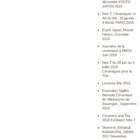
décembre KYOTO
JAPON 2019
Neo-T, Céramiques et
Art du thé , 29 janvier -
3 février PARIS 2019
Esprit Japon, Musée
Hébert, Grenoble
2019
Journées de la
ceramique à PARIS
Juin 2018
Neo.T du 28 juin au 3
juillet 2018
Céramiques pour le
Thé
Lectoure Mai 2018
Exposition Sigillée
Biennale Céramique
de Villefranche-de-
Rouergue , Septembre
2018
Ceramics and Tea
2018 Exhibition Néo-T
Shörei-in, Enkakuji
KAMAKURA, JAPAN
2017 November