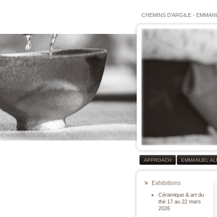
CHEMINS D'ARGILE
-
EMMANU
APPROACH
EMMANUEL AL
Exhibitions
Céramique & art du
thé 17 au 22 mars
2026