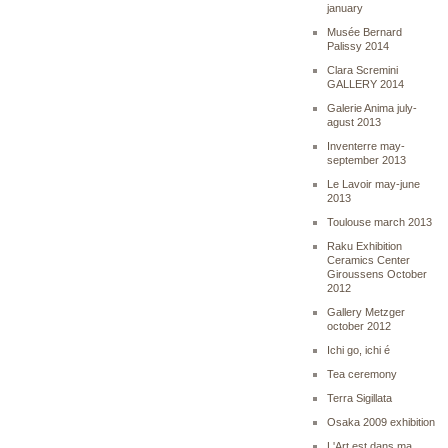
january
Musée Bernard
Palissy 2014
Clara Scremini
GALLERY 2014
Galerie Anima july-
agust 2013
Inventerre may-
september 2013
Le Lavoir may-june
2013
Toulouse march 2013
Raku Exhibition
Ceramics Center
Giroussens October
2012
Gallery Metzger
october 2012
Ichi go, ichi é
Tea ceremony
Terra Sigillata
Osaka 2009 exhibition
L'Art est dans ma