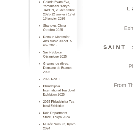
Galerie Evam Eva,
Yamanashi /Tokyo,
L 
JAPON, 20 décembre
2025-12 janvier / 17 et
18 janvier 2026
Shangyu, China
Exhibit on t
Octobre 2025
Renaud Montméat
Arts d'asie 30 oct- 5
nov 2025
S A I N T S
Saint-Sulpice
Céramique 2025
Graines de rêves,
Place Saint 
Domaine de Brantes,
2025.
2025 Neo-T
From Thursday 
Philadelphia
International Tea Bowl
Exhibition 2025
2025 Philadelphia Tea
bowl Exhibition
Keio Department
Store, Tōkyō 2024
Musée Nomura, Kyoto
2024