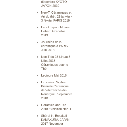
décembre KYOTO
JAPON 2019
Neo-T, Céramiques et
Art du thé , 29 janvier -
3 février PARIS 2019
Esprit Japon, Musée
Hébert, Grenoble
2019
Journées de la
ceramique à PARIS
Juin 2018
Neo.T du 28 juin au 3
juillet 2018
Céramiques pour le
Thé
Lectoure Mai 2018
Exposition Sigillée
Biennale Céramique
de Villefranche-de-
Rouergue , Septembre
2018
Ceramics and Tea
2018 Exhibition Néo-T
Shörei-in, Enkakuji
KAMAKURA, JAPAN
2017 November