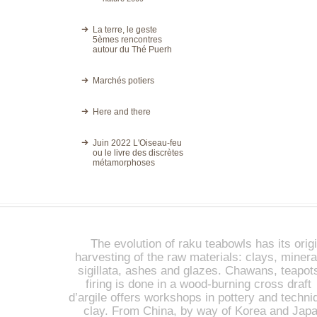
La terre, le geste
5èmes rencontres
autour du Thé Puerh
Marchés potiers
Here and there
Juin 2022 L'Oiseau-feu
ou le livre des discrètes
métamorphoses
The evolution of raku teabowls has its origi
harvesting of the raw materials: clays, miner
sigillata, ashes and glazes. Chawans, teapot
firing is done in a wood-burning cross draft 
d’argile offers workshops in pottery and techniq
clay. From China, by way of Korea and Japan