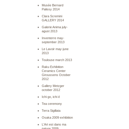
Musée Bernard
Palissy 2014
Clara Scremini
GALLERY 2014
Galerie Anima july-
agust 2013
Inventerre may-
september 2013
Le Lavoir may-june
2013
Toulouse march 2013
Raku Exhibition
Ceramics Center
Giroussens October
2012
Gallery Metzger
october 2012
Ichi go, ichi é
Tea ceremony
Terra Sigillata
Osaka 2009 exhibition
L'Art est dans ma
nature 2009