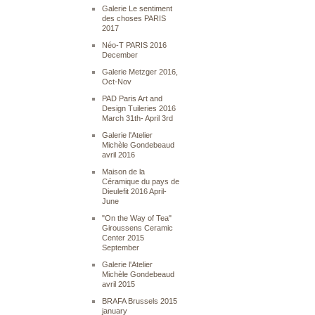
Galerie Le sentiment
des choses PARIS
2017
Néo-T PARIS 2016
December
Galerie Metzger 2016,
Oct-Nov
PAD Paris Art and
Design Tuileries 2016
March 31th- April 3rd
Galerie l'Atelier
Michèle Gondebeaud
avril 2016
Maison de la
Céramique du pays de
Dieulefit 2016 April-
June
"On the Way of Tea"
Giroussens Ceramic
Center 2015
September
Galerie l'Atelier
Michèle Gondebeaud
avril 2015
BRAFA Brussels 2015
january