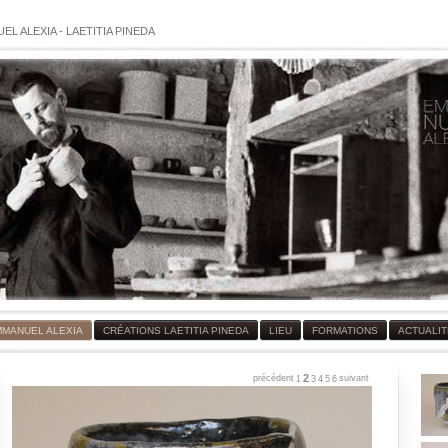
EL ALEXIA
-
LAETITIA PINEDA
MMANUEL ALEXIA
CRÉATIONS LAETITIA PINEDA
LIEU
FORMATIONS
ACTUALI
2
précédent
suivant
1
3
4
5
6