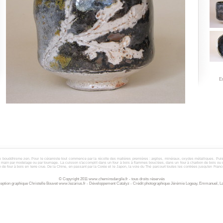
Em
e bouddhisme zen. Pour le céramiste tout commence par la récolte des matières premières :
argiles
,
minéraux
,
oxydes métalliques
. Pui
a main par modelage ou par tournage. La cuisson s'accomplit dans un
four à bois à flammes bouclées, dans un four à charbon de bois ou
 de four à bois en terre crue.
De la Chine, en passant par la Corée et le Japon, la voie du Thé parcourt toutes les contrées jusqu'en Franc
© Copyright 2011
www.cheminsdargile.fr
- tous droits réservés
eption graphique Christelle Bouvet
www.lezarius.fr
- Développement
Catalyz
- Crédit photographique
Jérémie Logeay
, Emmanuel, Lae