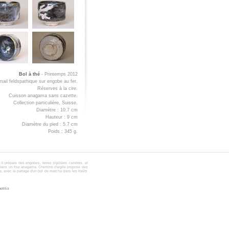
Bol à thé
- Printemps 2012
ail feldspathique sur engobe au fer.
Réserves à la cire.
Cuisson anagama sans cazette.
Collection particulière, Suisse.
Diamètre : 10.7 cm
Hauteur : 9 cm
Diamètre du pied : 5.7 cm
Poids ; 345 g.
s il prépare des engobes,
terres sigillées
, cendres, et
 dans un four anagama.
Chemins d'argile propose des
e, avec le partage d'un bol de matcha dans les forêts
titia