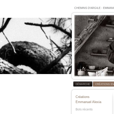
CHEMINS D'ARGILE
-
EMMANU
DÉMARCHE
CRÉATIONS E
Créations
Emmanuel Alexia
Bols récents