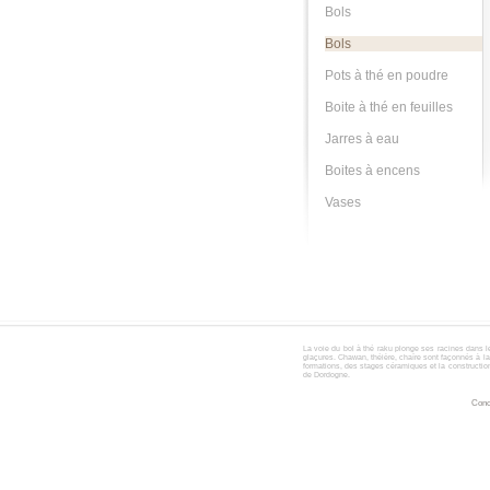
Bols
Bols
Pots à thé en poudre
Boite à thé en feuilles
Jarres à eau
Boites à encens
Vases
La voie du
bol à thé
raku
plonge ses racines dans l
glaçures. Chawan, théière, chaïre sont façonnés à l
formations, des stages céramiques et la construction
de Dordogne.
Conc