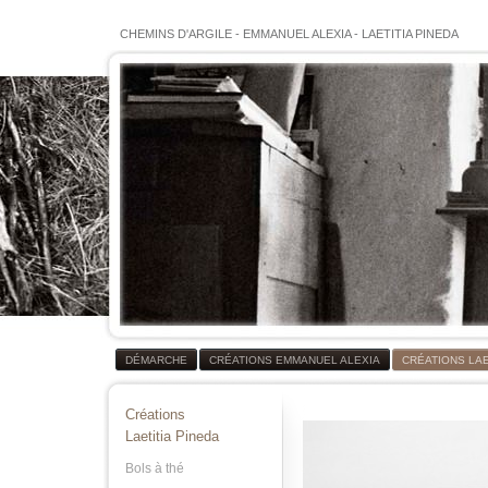
CHEMINS D'ARGILE
-
EMMANUEL ALEXIA
-
LAETITIA PINEDA
DÉMARCHE
CRÉATIONS EMMANUEL ALEXIA
CRÉATIONS LAE
Créations
Laetitia Pineda
Bols à thé