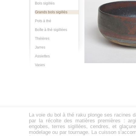
Bols sigillés
Grands bols sigillés
Pots à thé
Boîte à thé sigillées
Théières
Jarres
Assiettes
Vases
La voie du
bol à thé
raku
plonge ses racines d
par la récolte des matières premières :
arg
engobes,
terres sigillées
, cendres, et glaçur
modelage ou par tournage. La cuisson s'accom