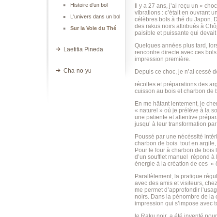
Histoire d'un bol
Il y a 27 ans, j’ai reçu un « cho
vibrations : c’était en ouvrant 
L'univers dans un bol
célèbres bols à thé du Japon. 
des rakus noirs attribués à Chô
Sur la Voie du Thé
paisible et puissante qui devai
Quelques années plus tard, lor
Laetitia Pineda
rencontre directe avec ces bols 
impression première.
Cha-no-yu
Depuis ce choc, je n’ai cessé de 
récoltes et préparations des ar
cuisson au bois et charbon de b
En me hâtant lentement, je che
« naturel » où je prélève à la s
une patiente et attentive prépa
jusqu’ à leur transformation par 
Poussé par une nécéssité intérie
charbon de bois tout en argile
Pour le four à charbon de bois le
d’un soufflet manuel répond à 
énergie à la création de ces « 
Parallèlement, la pratique régu
avec des amis et visiteurs, ch
me permet d’approfondir l’usag
noirs. Dans la pénombre de la 
impression qui s’impose avec to
le Raku noir a été inventé pour