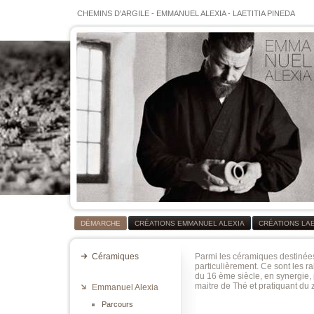
CHEMINS D'ARGILE
-
EMMANUEL ALEXIA
-
LAETITIA PINEDA
DÉMARCHE
CRÉATIONS EMMANUEL ALEXIA
CRÉATIONS LAE
Céramiques
Parmi les céramiques destinée
particulièrement. Ce sont les ra
du 16 ème siècle, en synergie, 
maitre de Thé et pratiquant du 
Emmanuel Alexia
Parcours