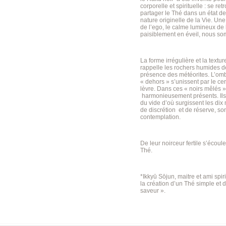
corporelle et spirituelle : se r
partager le Thé dans un état de 
nature originelle de la Vie. U
de l’ego, le calme lumineux de l
paisiblement en éveil, nous so
La forme irrégulière et la textu
rappelle les rochers humides d
présence des météorites. L’omb
« dehors » s’unissent par le ce
lèvre. Dans ces « noirs mêlés » 
harmonieusement présents. Ils 
du vide d’où surgissent les di
de discrétion et de réserve, son
contemplation.
De leur noirceur fertile s’écoule
Thé.
*Ikkyū Sōjun, maitre et ami spi
la création d’un Thé simple et d
saveur ».