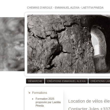
CHEMINS D'ARGILE
-
EMMANUEL ALEXIA
-
LAETITIA PINEDA
DÉMARCHE
CRÉATIONS EMMANUEL ALEXIA
CRÉATIONS LAE
Formations
Formation 2025
Location de vélos éle
proposée par Laetitia
Pineda
Contacter Jules +33