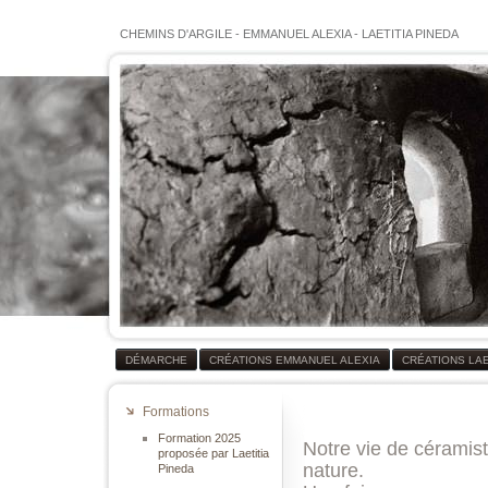
CHEMINS D'ARGILE
-
EMMANUEL ALEXIA
-
LAETITIA PINEDA
DÉMARCHE
CRÉATIONS EMMANUEL ALEXIA
CRÉATIONS LAE
Formations
Formation 2025
Notre vie de céramist
proposée par Laetitia
nature.
Pineda