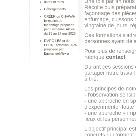
Une fois par an nous
dates et tarifs
Récolte puis préparat
Hébergements
façonnage des pièces,
CRÉER un CHAWAN :
enfumage, cuissons d
formation de
vingtaine de jours, ré
façonnage proposée
par Emmanuel Alexia
du 13 au 17 mai 2026
Ces formations s'adr
personnes ayant déj
D'ARGILES et de
FEUX Formation 2026
proposée par
Pour plus de renseig
Emmanuel Alexia
rubrique
contact
Durant ces sessions 
partager notre travai
à thé.
Les principes de notr
- l'observation sensib
- une approche en spi
d'expérimenter toute 
- une approche « imp
lieux et les personne
L'objectif principal e
concrets qui forment 