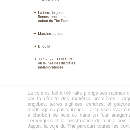
nature 2009
La terre, le geste
5èmes rencontres
autour du Thé Puerh
Marchés potiers
Ici ou là
Juin 2022 L'Oiseau-feu
ou le livre des discrètes
métamorphoses
La voie du
bol à thé
raku
plonge ses racines d
par la récolte des matières premières :
arg
engobes,
terres sigillées
, cendres, et glaçur
modelage ou par tournage. La cuisson s'accom
à charbon de bois ou dans un four anaga
céramiques et la construction de four à bois 
Japon, la voie du Thé parcourt toutes les con