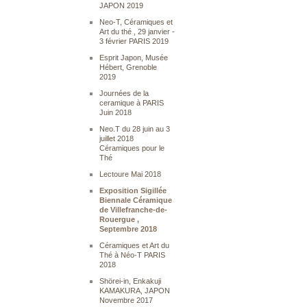
JAPON 2019
Neo-T, Céramiques et
Art du thé , 29 janvier -
3 février PARIS 2019
Esprit Japon, Musée
Hébert, Grenoble
2019
Journées de la
ceramique à PARIS
Juin 2018
Neo.T du 28 juin au 3
juillet 2018
Céramiques pour le
Thé
Lectoure Mai 2018
Exposition Sigillée
Biennale Céramique
de Villefranche-de-
Rouergue ,
Septembre 2018
Céramiques et Art du
Thé à Néo-T PARIS
2018
Shörei-in, Enkakuji
KAMAKURA, JAPON
Novembre 2017