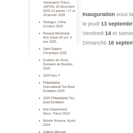
Yamanashi /Tokyo,
JAPON, 20 décembre
2025-12 janvier / 17 et
Inauguration
sous la
18 janvier 2026
Shangyu, China
le jeudi
13 septembr
Octobre 2025
Vendredi
14
et same
Renaud Montméat
Arts d'asie 30 oct- 5
nov 2025
Dimanche
16 septe
Saint-Sulpice
Céramique 2025
Graines de rêves,
Domaine de Brantes,
2025.
2025 Neo-T
Philadelphia
International Tea Bowl
Exhibition 2025
2025 Philadelphia Tea
bowl Exhibition
Keio Department
Store, Tōkyō 2024
Musée Nomura, Kyoto
2024
Galerie Metzger