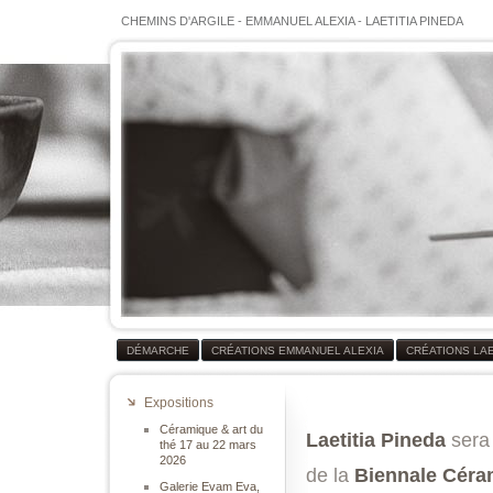
CHEMINS D'ARGILE
-
EMMANUEL ALEXIA
-
LAETITIA PINEDA
DÉMARCHE
CRÉATIONS EMMANUEL ALEXIA
CRÉATIONS LAE
Expositions
Céramique & art du
Laetitia Pineda
sera 
thé 17 au 22 mars
2026
de la
Biennale Céra
Galerie Evam Eva,