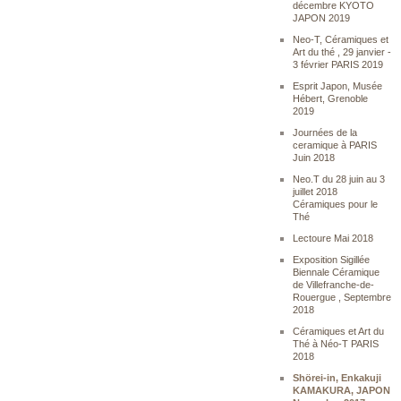
décembre KYOTO
JAPON 2019
Neo-T, Céramiques et
Art du thé , 29 janvier -
3 février PARIS 2019
Esprit Japon, Musée
Hébert, Grenoble
2019
Journées de la
ceramique à PARIS
Juin 2018
Neo.T du 28 juin au 3
juillet 2018
Céramiques pour le
Thé
Lectoure Mai 2018
Exposition Sigillée
Biennale Céramique
de Villefranche-de-
Rouergue , Septembre
2018
Céramiques et Art du
Thé à Néo-T PARIS
2018
Shörei-in, Enkakuji
KAMAKURA, JAPON