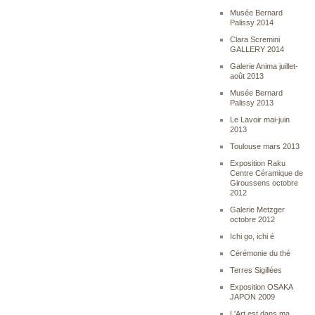
Musée Bernard
Palissy 2014
Clara Scremini
GALLERY 2014
Galerie Anima juillet-
août 2013
Musée Bernard
Palissy 2013
Le Lavoir mai-juin
2013
Toulouse mars 2013
Exposition Raku
Centre Céramique de
Giroussens octobre
2012
Galerie Metzger
octobre 2012
Ichi go, ichi é
Cérémonie du thé
Terres Sigillées
Exposition OSAKA
JAPON 2009
L'Art est dans ma