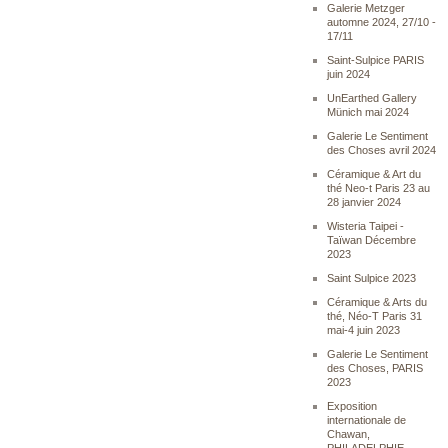
Galerie Metzger
automne 2024, 27/10 -
17/11
Saint-Sulpice PARIS
juin 2024
UnEarthed Gallery
Münich mai 2024
Galerie Le Sentiment
des Choses avril 2024
Céramique & Art du
thé Neo-t Paris 23 au
28 janvier 2024
Wisteria Taipei -
Taïwan Décembre
2023
Saint Sulpice 2023
Céramique & Arts du
thé, Néo-T Paris 31
mai-4 juin 2023
Galerie Le Sentiment
des Choses, PARIS
2023
Exposition
internationale de
Chawan,