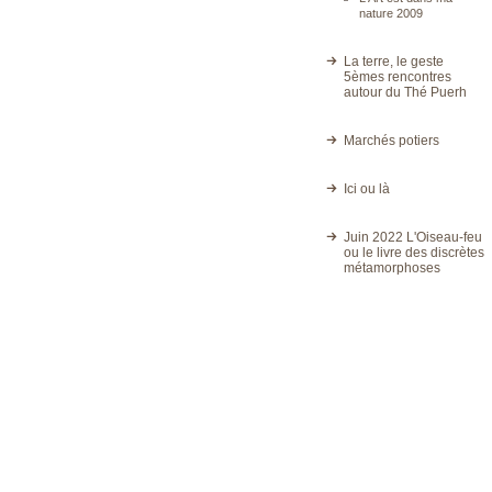
nature 2009
La terre, le geste
5èmes rencontres
autour du Thé Puerh
Marchés potiers
Ici ou là
Juin 2022 L'Oiseau-feu
ou le livre des discrètes
métamorphoses