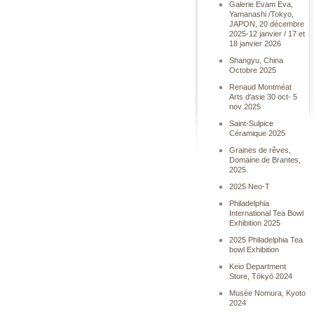
Galerie Evam Eva,
Yamanashi /Tokyo,
JAPON, 20 décembre
2025-12 janvier / 17 et
18 janvier 2026
Shangyu, China
Octobre 2025
Renaud Montméat
Arts d'asie 30 oct- 5
nov 2025
Saint-Sulpice
Céramique 2025
Graines de rêves,
Domaine de Brantes,
2025.
2025 Neo-T
Philadelphia
International Tea Bowl
Exhibition 2025
2025 Philadelphia Tea
bowl Exhibition
Keio Department
Store, Tōkyō 2024
Musée Nomura, Kyoto
2024