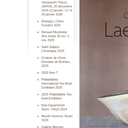
Yamanashi /Tokyo,
JAPON, 20 décembre
2025-12 janvier / 17 et
18 janvier 2026
Shangyu, China
Octobre 2025
Renaud Montméat
Arts d'asie 30 oct- 5
nov 2025
Saint-Sulpice
Céramique 2025
Graines de rêves,
Domaine de Brantes,
2025.
2025 Neo-T
Philadelphia
International Tea Bowl
Exhibition 2025
2025 Philadelphia Tea
bowl Exhibition
Keio Department
Store, Tōkyō 2024
Musée Nomura, Kyoto
2024
Galerie Metzger