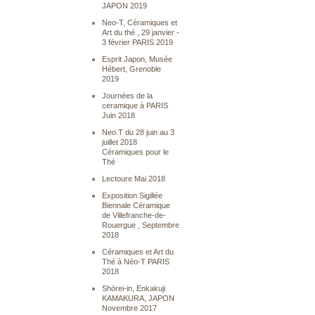
JAPON 2019
Neo-T, Céramiques et
Art du thé , 29 janvier -
3 février PARIS 2019
Esprit Japon, Musée
Hébert, Grenoble
2019
Journées de la
ceramique à PARIS
Juin 2018
Neo.T du 28 juin au 3
juillet 2018
Céramiques pour le
Thé
Lectoure Mai 2018
Exposition Sigillée
Biennale Céramique
de Villefranche-de-
Rouergue , Septembre
2018
Céramiques et Art du
Thé à Néo-T PARIS
2018
Shörei-in, Enkakuji
KAMAKURA, JAPON
Novembre 2017