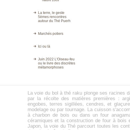
nature 2009
La terre, le geste
5èmes rencontres
autour du Thé Puerh
Marchés potiers
Ici ou là
Juin 2022 L'Oiseau-feu
ou le livre des discrètes
métamorphoses
La voie du
bol à thé
raku
plonge ses racines d
par la récolte des matières premières :
arg
engobes,
terres sigillées
, cendres, et glaçur
modelage ou par tournage. La cuisson s'accom
à charbon de bois ou dans un four anaga
céramiques et la construction de four à bois 
Japon, la voie du Thé parcourt toutes les con