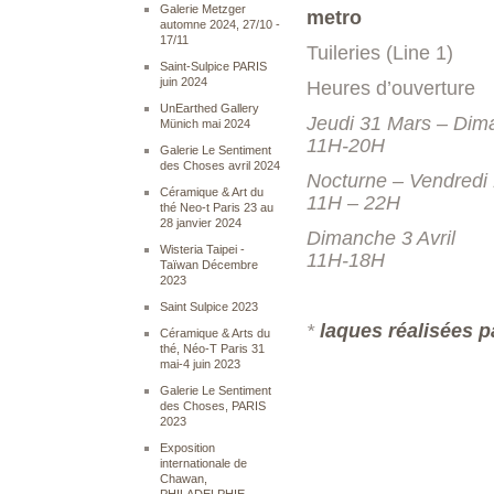
Galerie Metzger
metro
automne 2024, 27/10 -
17/11
Tuileries
(Line 1)
Saint-Sulpice PARIS
juin 2024
Heures d’ouverture
UnEarthed Gallery
Jeudi 31 Mars – Dima
Münich mai 2024
11H-20H
Galerie Le Sentiment
des Choses avril 2024
Nocturne – Vendredi 1
Céramique & Art du
11H – 22H
thé Neo-t Paris 23 au
28 janvier 2024
Dimanche 3 Avril
Wisteria Taipei -
11H-18H
Taïwan Décembre
2023
Saint Sulpice 2023
*
laques réalisées p
Céramique & Arts du
thé, Néo-T Paris 31
mai-4 juin 2023
Galerie Le Sentiment
des Choses, PARIS
2023
Exposition
internationale de
Chawan,