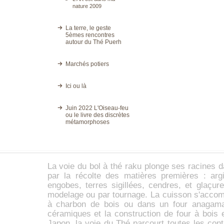
nature 2009
La terre, le geste
5èmes rencontres
autour du Thé Puerh
Marchés potiers
Ici ou là
Juin 2022 L'Oiseau-feu
ou le livre des discrètes
métamorphoses
La voie du
bol à thé
raku
plonge ses racines d
par la récolte des matières premières :
arg
engobes,
terres sigillées
, cendres, et glaçur
modelage ou par tournage. La cuisson s'accom
à charbon de bois ou dans un four anaga
céramiques et la construction de four à bois 
Japon, la voie du Thé parcourt toutes les con