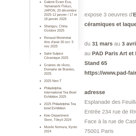
Galerie Evam Eva,
Yamanashi /Tokyo,
JAPON, 20 décembre
expose 3 oeuvres d'
E
2025-12 janvier / 17 et
18 janvier 2026
céramiques et laque
Shangyu, China
Octobre 2025
Renaud Montméat
Arts d'asie 30 oct- 5
du
31 mars
au
3 avri
nov 2025
au
PAD Paris Art et 
Saint-Sulpice
Céramique 2025
Stand 65
Graines de rêves,
Domaine de Brantes,
https://www.pad-fair
2025.
2025 Neo-T
Philadelphia
adresse
International Tea Bowl
Exhibition 2025
Esplanade des Feuill
2025 Philadelphia Tea
bowl Exhibition
Entrée 234 rue de Riv
Keio Department
Store, Tōkyō 2024
Face à la rue de Cast
Musée Nomura, Kyoto
75001 Paris
2024