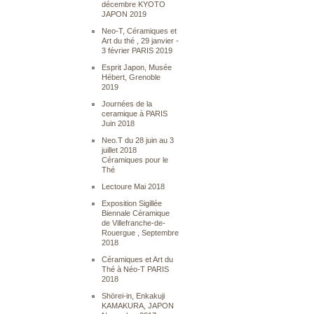
décembre KYOTO
JAPON 2019
Neo-T, Céramiques et
Art du thé , 29 janvier -
3 février PARIS 2019
Esprit Japon, Musée
Hébert, Grenoble
2019
Journées de la
ceramique à PARIS
Juin 2018
Neo.T du 28 juin au 3
juillet 2018
Céramiques pour le
Thé
Lectoure Mai 2018
Exposition Sigillée
Biennale Céramique
de Villefranche-de-
Rouergue , Septembre
2018
Céramiques et Art du
Thé à Néo-T PARIS
2018
Shörei-in, Enkakuji
KAMAKURA, JAPON