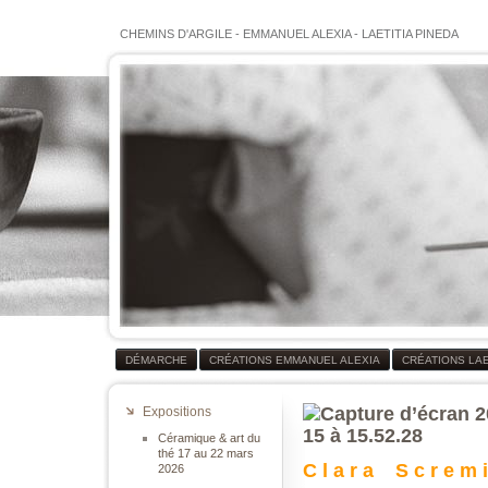
CHEMINS D'ARGILE
-
EMMANUEL ALEXIA
-
LAETITIA PINEDA
DÉMARCHE
CRÉATIONS EMMANUEL ALEXIA
CRÉATIONS LAE
Expositions
Céramique & art du
thé 17 au 22 mars
C l a r a S c r e m 
2026