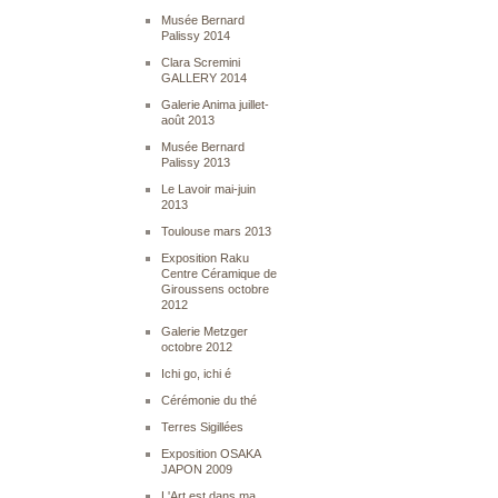
Musée Bernard
Palissy 2014
Clara Scremini
GALLERY 2014
Galerie Anima juillet-
août 2013
Musée Bernard
Palissy 2013
Le Lavoir mai-juin
2013
Toulouse mars 2013
Exposition Raku
Centre Céramique de
Giroussens octobre
2012
Galerie Metzger
octobre 2012
Ichi go, ichi é
Cérémonie du thé
Terres Sigillées
Exposition OSAKA
JAPON 2009
L'Art est dans ma