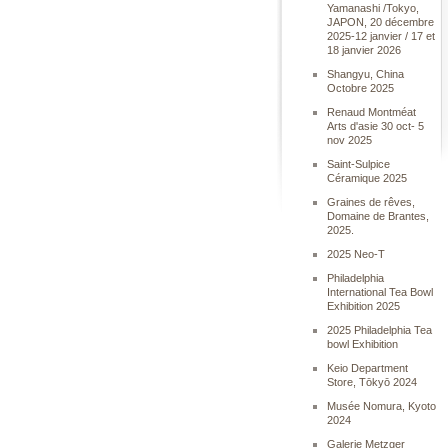
Yamanashi /Tokyo,
JAPON, 20 décembre
2025-12 janvier / 17 et
18 janvier 2026
Shangyu, China
Octobre 2025
Renaud Montméat
Arts d'asie 30 oct- 5
nov 2025
Saint-Sulpice
Céramique 2025
Graines de rêves,
Domaine de Brantes,
2025.
2025 Neo-T
Philadelphia
International Tea Bowl
Exhibition 2025
2025 Philadelphia Tea
bowl Exhibition
Keio Department
Store, Tōkyō 2024
Musée Nomura, Kyoto
2024
Galerie Metzger