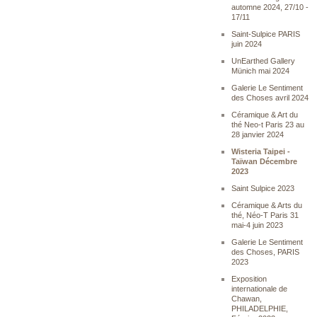
automne 2024, 27/10 -
17/11
Saint-Sulpice PARIS
juin 2024
UnEarthed Gallery
Münich mai 2024
Galerie Le Sentiment
des Choses avril 2024
Céramique & Art du
thé Neo-t Paris 23 au
28 janvier 2024
Wisteria Taipei -
Taïwan Décembre
2023
Saint Sulpice 2023
Céramique & Arts du
thé, Néo-T Paris 31
mai-4 juin 2023
Galerie Le Sentiment
des Choses, PARIS
2023
Exposition
internationale de
Chawan,
PHILADELPHIE,