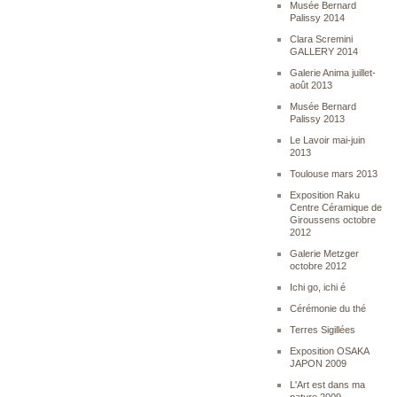
Musée Bernard
Palissy 2014
Clara Scremini
GALLERY 2014
Galerie Anima juillet-
août 2013
Musée Bernard
Palissy 2013
Le Lavoir mai-juin
2013
Toulouse mars 2013
Exposition Raku
Centre Céramique de
Giroussens octobre
2012
Galerie Metzger
octobre 2012
Ichi go, ichi é
Cérémonie du thé
Terres Sigillées
Exposition OSAKA
JAPON 2009
L'Art est dans ma