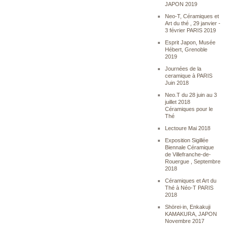
JAPON 2019
Neo-T, Céramiques et
Art du thé , 29 janvier -
3 février PARIS 2019
Esprit Japon, Musée
Hébert, Grenoble
2019
Journées de la
ceramique à PARIS
Juin 2018
Neo.T du 28 juin au 3
juillet 2018
Céramiques pour le
Thé
Lectoure Mai 2018
Exposition Sigillée
Biennale Céramique
de Villefranche-de-
Rouergue , Septembre
2018
Céramiques et Art du
Thé à Néo-T PARIS
2018
Shörei-in, Enkakuji
KAMAKURA, JAPON
Novembre 2017