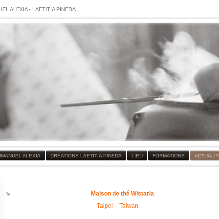
EL ALEXIA
-
LAETITIA PINEDA
MMANUEL ALEXIA
CRÉATIONS LAETITIA PINEDA
LIEU
FORMATIONS
ACTUALI
Maison de thé Wistaria
Taipei - Taiwan