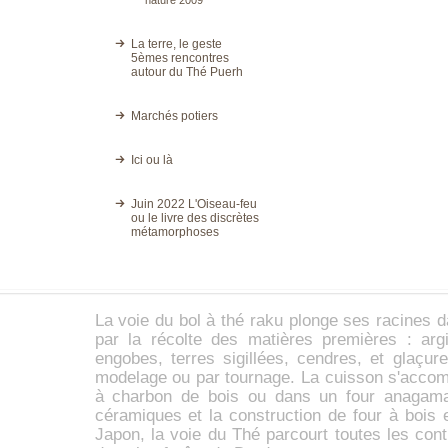
nature 2009
La terre, le geste
5èmes rencontres
autour du Thé Puerh
Marchés potiers
Ici ou là
Juin 2022 L'Oiseau-feu
ou le livre des discrètes
métamorphoses
La voie du
bol à thé
raku
plonge ses racines d
par la récolte des matières premières :
arg
engobes,
terres sigillées
, cendres, et glaçur
modelage ou par tournage. La cuisson s'accom
à charbon de bois ou dans un four anaga
céramiques et la construction de four à bois 
Japon, la voie du Thé parcourt toutes les con