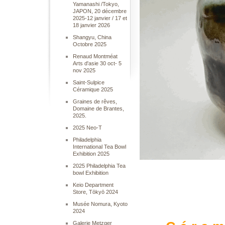
Yamanashi /Tokyo,
JAPON, 20 décembre
2025-12 janvier / 17 et
18 janvier 2026
Shangyu, China
Octobre 2025
Renaud Montméat
Arts d'asie 30 oct- 5
nov 2025
Saint-Sulpice
Céramique 2025
Graines de rêves,
Domaine de Brantes,
2025.
2025 Neo-T
Philadelphia
International Tea Bowl
Exhibition 2025
2025 Philadelphia Tea
bowl Exhibition
Keio Department
Store, Tōkyō 2024
Musée Nomura, Kyoto
2024
Galerie Metzger