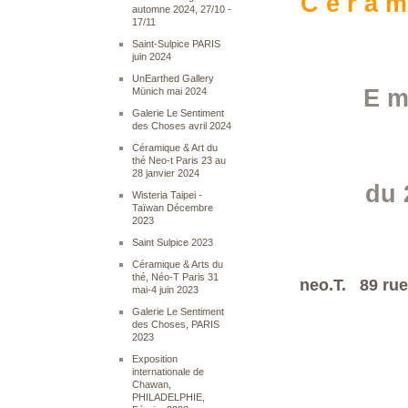
C é r a m
automne 2024, 27/10 -
17/11
Saint-Sulpice PARIS
juin 2024
UnEarthed Gallery
E m
Münich mai 2024
Galerie Le Sentiment
des Choses avril 2024
Céramique & Art du
thé Neo-t Paris 23 au
28 janvier 2024
du 
Wisteria Taipei -
Taïwan Décembre
2023
Saint Sulpice 2023
Céramique & Arts du
thé, Néo-T Paris 31
neo.T. 89 rue
mai-4 juin 2023
Galerie Le Sentiment
des Choses, PARIS
2023
Exposition
internationale de
Chawan,
PHILADELPHIE,