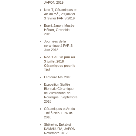
JAPON 2019
Neo-T, Céramiques et
Art du thé , 29 janvier -
3 février PARIS 2019
Esprit Japon, Musée
Hébert, Grenoble
2019
Journées de la
ceramique à PARIS
Juin 2018
Neo.T du 28 juin au
3 juillet 2018
Céramiques pour le
Thé
Lectoure Mai 2018
Exposition Sigillée
Biennale Céramique
de Villefranche-de-
Rouergue , Septembre
2018
Céramiques et Art du
Thé à Néo-T PARIS
2018
Shörei-in, Enkakuji
KAMAKURA, JAPON
Novembre 2017