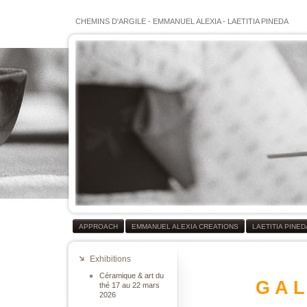
CHEMINS D'ARGILE
-
EMMANUEL ALEXIA
-
LAETITIA PINEDA
APPROACH
EMMANUEL ALEXIA CREATIONS
LAETITIA PINE
Exhibitions
Céramique & art du
G A L
thé 17 au 22 mars
2026