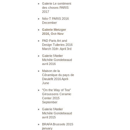
Galerie Le sentiment
des choses PARIS
2017
Néo-T PARIS 2016
December
Galerie Metzger
2016, Oct-Nov
PAD Paris Art and
Design Tuileries 2016
March 31th- April 3rd
Galerie l'Atelier
Michèle Gondebeaud
avril 2016
Maison de la
Céramique du pays de
Dieulefit 2016 April-
June
"On the Way of Tea"
Giroussens Ceramic
Center 2015
September
Galerie l'Atelier
Michèle Gondebeaud
avril 2015
BRAFA Brussels 2015
january