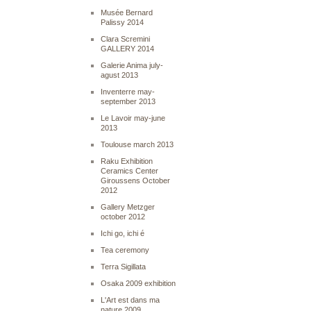
Musée Bernard
Palissy 2014
Clara Scremini
GALLERY 2014
Galerie Anima july-
agust 2013
Inventerre may-
september 2013
Le Lavoir may-june
2013
Toulouse march 2013
Raku Exhibition
Ceramics Center
Giroussens October
2012
Gallery Metzger
october 2012
Ichi go, ichi é
Tea ceremony
Terra Sigillata
Osaka 2009 exhibition
L'Art est dans ma
nature 2009