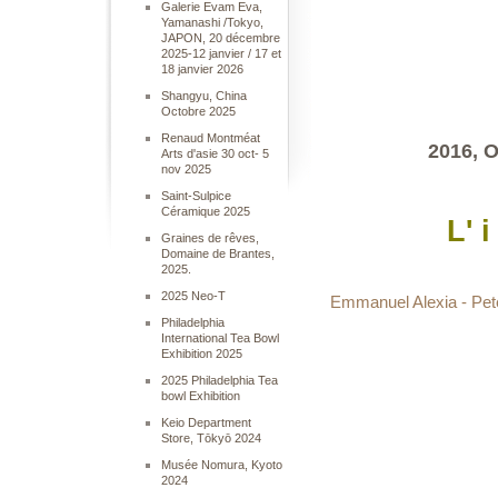
Galerie Evam Eva,
Yamanashi /Tokyo,
JAPON, 20 décembre
2025-12 janvier / 17 et
18 janvier 2026
Shangyu, China
Octobre 2025
Renaud Montméat
2016, 
Arts d'asie 30 oct- 5
nov 2025
Saint-Sulpice
Céramique 2025
L' 
Graines de rêves,
Domaine de Brantes,
2025.
2025 Neo-T
Emmanuel Alexia - Pete
Philadelphia
International Tea Bowl
Exhibition 2025
2025 Philadelphia Tea
bowl Exhibition
Keio Department
Store, Tōkyō 2024
Musée Nomura, Kyoto
2024