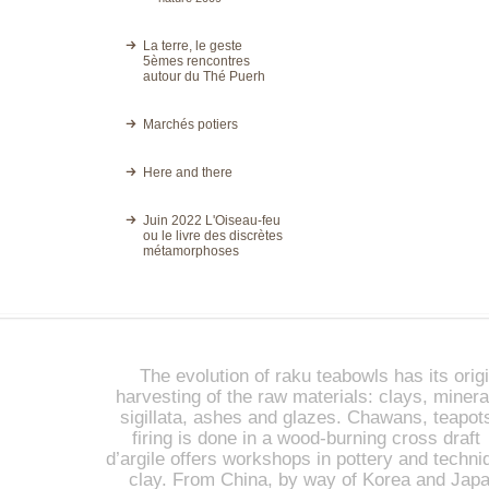
La terre, le geste
5èmes rencontres
autour du Thé Puerh
Marchés potiers
Here and there
Juin 2022 L'Oiseau-feu
ou le livre des discrètes
métamorphoses
The evolution of raku teabowls has its origi
harvesting of the raw materials: clays, miner
sigillata, ashes and glazes. Chawans, teapot
firing is done in a wood-burning cross draft 
d’argile offers workshops in pottery and techniq
clay. From China, by way of Korea and Japan