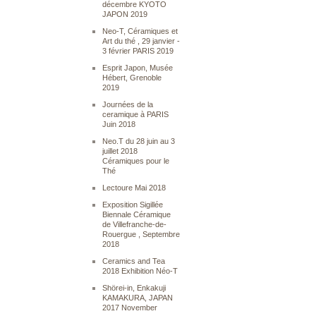
décembre KYOTO
JAPON 2019
Neo-T, Céramiques et
Art du thé , 29 janvier -
3 février PARIS 2019
Esprit Japon, Musée
Hébert, Grenoble
2019
Journées de la
ceramique à PARIS
Juin 2018
Neo.T du 28 juin au 3
juillet 2018
Céramiques pour le
Thé
Lectoure Mai 2018
Exposition Sigillée
Biennale Céramique
de Villefranche-de-
Rouergue , Septembre
2018
Ceramics and Tea
2018 Exhibition Néo-T
Shörei-in, Enkakuji
KAMAKURA, JAPAN
2017 November