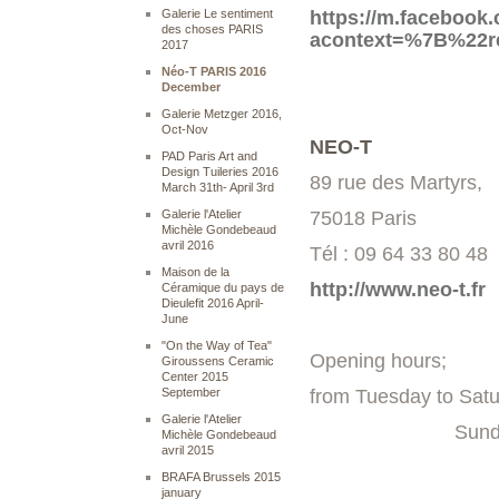
Galerie Le sentiment
https://m.facebook
des choses PARIS
acontext=%7B%22r
2017
Néo-T PARIS 2016
December
Galerie Metzger 2016,
Oct-Nov
NEO-T
PAD Paris Art and
Design Tuileries 2016
89 rue des Martyrs,
March 31th- April 3rd
Galerie l'Atelier
75018 Paris
Michèle Gondebeaud
avril 2016
Tél :
09 64 33 80 48
Maison de la
http://www.neo-t.fr
Céramique du pays de
Dieulefit 2016 April-
June
"On the Way of Tea"
Opening hours;
Giroussens Ceramic
Center 2015
September
from Tuesday to Sa
Galerie l'Atelier
Sunday 3p
Michèle Gondebeaud
avril 2015
BRAFA Brussels 2015
january