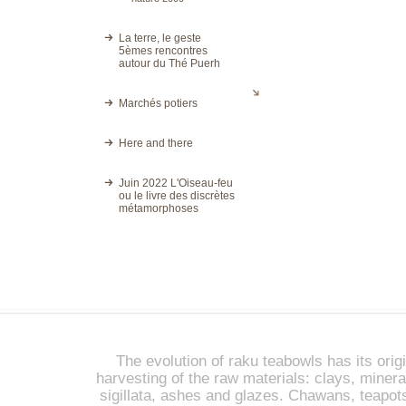
La terre, le geste
5èmes rencontres
autour du Thé Puerh
Marchés potiers
Here and there
Juin 2022 L'Oiseau-feu
ou le livre des discrètes
métamorphoses
The evolution of raku teabowls has its origi
harvesting of the raw materials: clays, miner
sigillata, ashes and glazes. Chawans, teapot