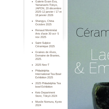
Galerie Evam Eva,
Yamanashi /Tokyo,
JAPON, 20 décembre
2025-12 janvier / 17 et
18 janvier 2026
Shangyu, China
Octobre 2025
Renaud Montméat
Arts d'asie 30 oct- 5
nov 2025
Saint-Sulpice
Céramique 2025
Graines de rêves,
Domaine de Brantes,
2025.
2025 Neo-T
Philadelphia
International Tea Bowl
Exhibition 2025
2025 Philadelphia Tea
bowl Exhibition
Keio Department
Store, Tōkyō 2024
Musée Nomura, Kyoto
2024