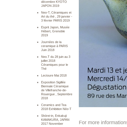
décembre KYOTO
JAPON 2019
Neo-T, Céramiques et
Art du thé , 29 janvier -
3 février PARIS 2019
Esprit Japon, Musée
Hébert, Grenoble
2019
Journées de la
ceramique à PARIS
Juin 2018
Neo.T du 28 juin au 3
juillet 2018
Céramiques pour le
Thé
Lectoure Mai 2018
Exposition Sigillée
Biennale Céramique
de Villefranche-de-
Rouergue , Septembre
2018
Ceramics and Tea
2018 Exhibition Néo-T
Shörei-in, Enkakuji
KAMAKURA, JAPAN
For more information
2017 November