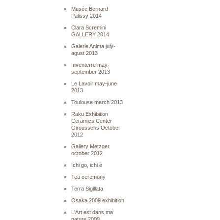
Musée Bernard
Palissy 2014
Clara Scremini
GALLERY 2014
Galerie Anima july-
agust 2013
Inventerre may-
september 2013
Le Lavoir may-june
2013
Toulouse march 2013
Raku Exhibition
Ceramics Center
Giroussens October
2012
Gallery Metzger
october 2012
Ichi go, ichi é
Tea ceremony
Terra Sigillata
Osaka 2009 exhibition
L'Art est dans ma
nature 2009