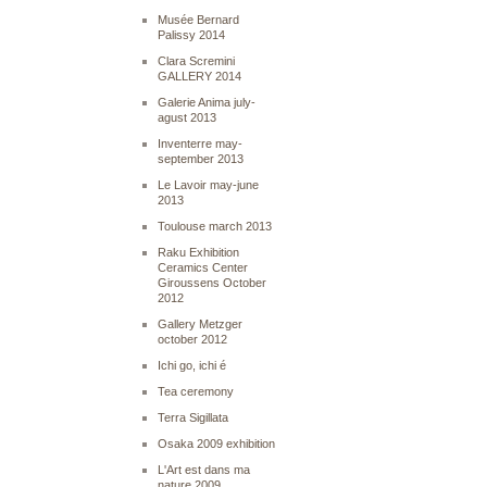
Musée Bernard
Palissy 2014
Clara Scremini
GALLERY 2014
Galerie Anima july-
agust 2013
Inventerre may-
september 2013
Le Lavoir may-june
2013
Toulouse march 2013
Raku Exhibition
Ceramics Center
Giroussens October
2012
Gallery Metzger
october 2012
Ichi go, ichi é
Tea ceremony
Terra Sigillata
Osaka 2009 exhibition
L'Art est dans ma
nature 2009