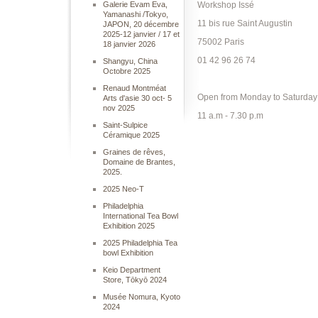
Galerie Evam Eva,
Workshop Issé
Yamanashi /Tokyo,
11 bis rue Saint Augustin
JAPON, 20 décembre
2025-12 janvier / 17 et
75002 Paris
18 janvier 2026
01 42 96 26 74
Shangyu, China
Octobre 2025
Renaud Montméat
Open from Monday to Saturday
Arts d'asie 30 oct- 5
nov 2025
11 a.m - 7.30 p.m
Saint-Sulpice
Céramique 2025
Graines de rêves,
Domaine de Brantes,
2025.
2025 Neo-T
Philadelphia
International Tea Bowl
Exhibition 2025
2025 Philadelphia Tea
bowl Exhibition
Keio Department
Store, Tōkyō 2024
Musée Nomura, Kyoto
2024