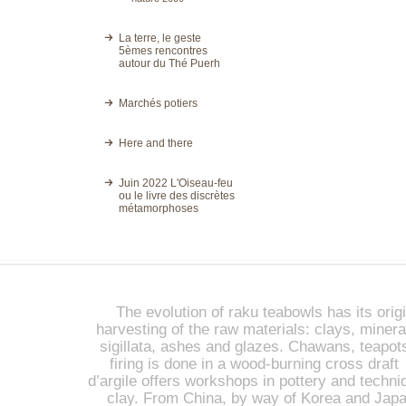
La terre, le geste
5èmes rencontres
autour du Thé Puerh
Marchés potiers
Here and there
Juin 2022 L'Oiseau-feu
ou le livre des discrètes
métamorphoses
The evolution of raku teabowls has its origi
harvesting of the raw materials: clays, miner
sigillata, ashes and glazes. Chawans, teapot
firing is done in a wood-burning cross draft 
d’argile offers workshops in pottery and techniq
clay. From China, by way of Korea and Japan