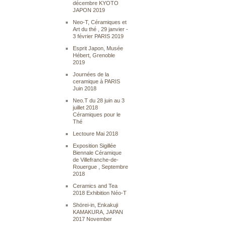
décembre KYOTO
JAPON 2019
Neo-T, Céramiques et
Art du thé , 29 janvier -
3 février PARIS 2019
Esprit Japon, Musée
Hébert, Grenoble
2019
Journées de la
ceramique à PARIS
Juin 2018
Neo.T du 28 juin au 3
juillet 2018
Céramiques pour le
Thé
Lectoure Mai 2018
Exposition Sigillée
Biennale Céramique
de Villefranche-de-
Rouergue , Septembre
2018
Ceramics and Tea
2018 Exhibition Néo-T
Shörei-in, Enkakuji
KAMAKURA, JAPAN
2017 November