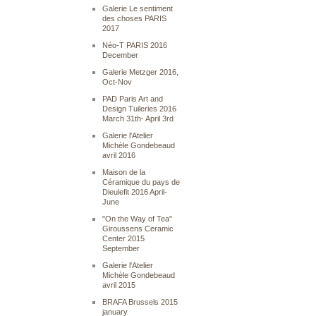
Galerie Le sentiment
des choses PARIS
2017
Néo-T PARIS 2016
December
Galerie Metzger 2016,
Oct-Nov
PAD Paris Art and
Design Tuileries 2016
March 31th- April 3rd
Galerie l'Atelier
Michèle Gondebeaud
avril 2016
Maison de la
Céramique du pays de
Dieulefit 2016 April-
June
"On the Way of Tea"
Giroussens Ceramic
Center 2015
September
Galerie l'Atelier
Michèle Gondebeaud
avril 2015
BRAFA Brussels 2015
january