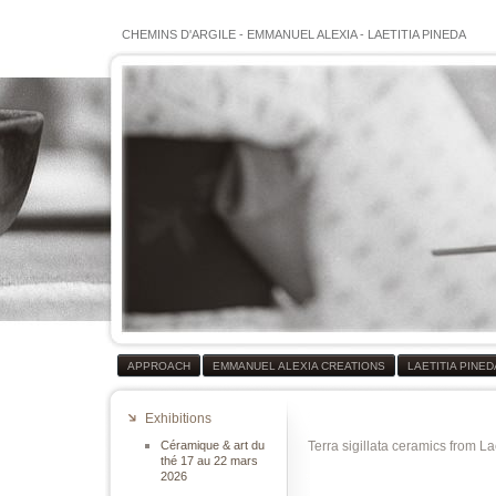
CHEMINS D'ARGILE
-
EMMANUEL ALEXIA
-
LAETITIA PINEDA
APPROACH
EMMANUEL ALEXIA CREATIONS
LAETITIA PINE
Exhibitions
Céramique & art du
Terra sigillata ceramics from La
thé 17 au 22 mars
2026